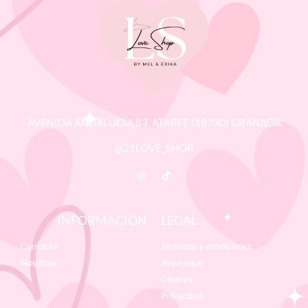
AVENIDA ANDALUCÍA 83, ATARFE (18230) GRANADA
@21LOVE_SHOP
INFORMACIÓN
LEGAL
Contacto
Términos y condiciones
Nosotras
Aviso legal
Cookies
Privacidad